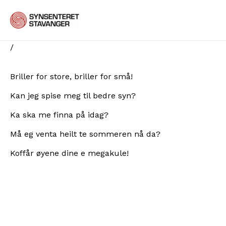
Hopp
rett
til
innholdet
/
Briller for store, briller for små!
Kan jeg spise meg til bedre syn?
Ka ska me finna på idag?
Må eg venta heilt te sommeren nå da?
Koffår øyene dine e megakule!