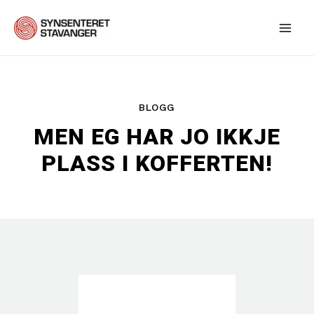
Hopp
rett
Main
til
innholdet
Men
BLOGG
MEN EG HAR JO IKKJE
PLASS I KOFFERTEN!