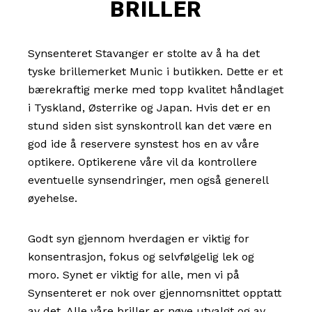
BRILLER
Synsenteret Stavanger er stolte av å ha det
tyske brillemerket Munic i butikken. Dette er et
bærekraftig merke med topp kvalitet håndlaget
i Tyskland, Østerrike og Japan. Hvis det er en
stund siden sist synskontroll kan det være en
god ide å reservere synstest hos en av våre
optikere. Optikerene våre vil da kontrollere
eventuelle synsendringer, men også generell
øyehelse.
Godt syn gjennom hverdagen er viktig for
konsentrasjon, fokus og selvfølgelig lek og
moro. Synet er viktig for alle, men vi på
Synsenteret er nok over gjennomsnittet opptatt
av det. Alle våre briller er nøye utvalgt og av