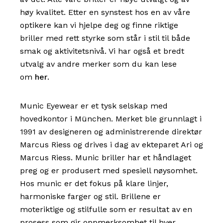
høy kvalitet. Etter en synstest hos en av våre
optikere kan vi hjelpe deg og finne riktige
briller med rett styrke som står i stil til både
smak og aktivitetsnivå. Vi har også et bredt
utvalg av andre merker som du kan lese
om
her
.
Munic Eyewear er et tysk selskap med
hovedkontor i München. Merket ble grunnlagt i
1991 av designeren og administrerende direktør
Marcus Riess og drives i dag av ekteparet Ari og
Marcus Riess. Munic briller har et håndlaget
preg og er produsert med spesiell nøysomhet.
Hos munic er det fokus på klare linjer,
harmoniske farger og stil. Brillene er
moteriktige og stilfulle som er resultat av en
prosess som gir oppmerksomhet til hver