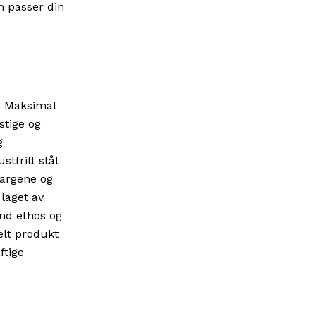
om passer din
.
Maksimal
stige og
g
tfritt stål
fargene og
laget av
nd ethos og
elt produkt
ftige