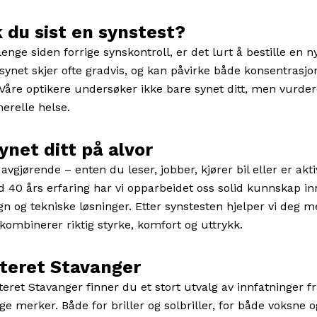
 du sist en synstest?
lenge siden forrige synskontroll, er det lurt å bestille en n
 synet skjer ofte gradvis, og kan påvirke både konsentrasjo
t. Våre optikere undersøker ikke bare synet ditt, men vurde
erelle helse.
synet ditt på alvor
avgjørende – enten du leser, jobber, kjører bil eller er akt
ed 40 års erfaring har vi opparbeidet oss solid kunnskap i
gn og tekniske løsninger. Etter synstesten hjelper vi deg m
 kombinerer riktig styrke, komfort og uttrykk.
teret Stavanger
eret Stavanger finner du et stort utvalg av innfatninger 
ige merker. Både for briller og solbriller, for både voksne 