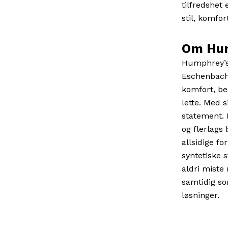
tilfredshet 
stil, komfor
Om Hu
Humphrey’s 
Eschenbach 
komfort, be
lette. Med s
statement. 
og flerlags
allsidige f
syntetiske 
aldri miste
samtidig so
løsninger.