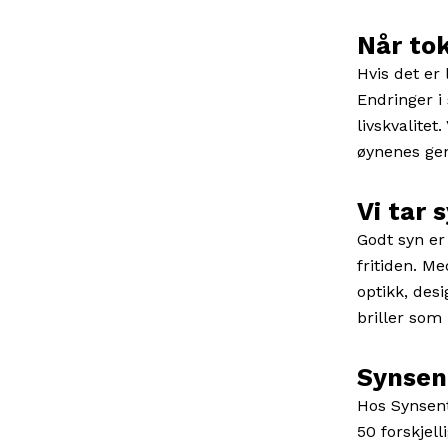
Når tok
Hvis det er 
Endringer i
livskvalite
øynenes gen
Vi tar 
Godt syn er 
fritiden. M
optikk, desi
briller som
Synsen
Hos Synsent
50 forskjell