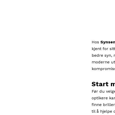
Hos
Synsen
kjent for si
bedre syn, 
moderne utt
kompromiss
Start 
Før du velge
optikere ka
finne brille
til å hjelpe