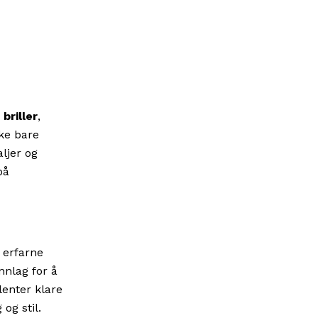
briller
,
kke bare
ljer og
på
e erfarne
nnlag for å
lenter klare
og stil.