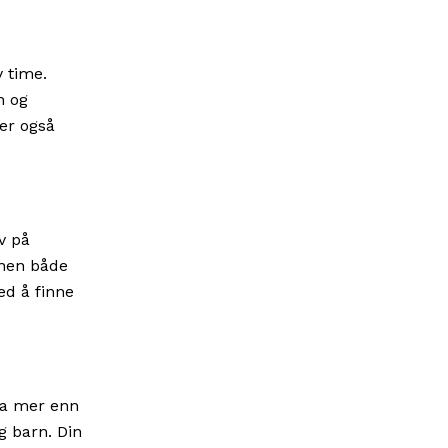
y time.
n og
rer også
iv på
nnen både
ed å finne
fra mer enn
og barn. Din