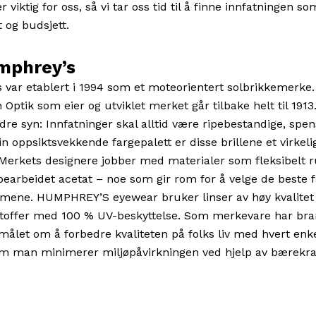
er viktig for oss, så vi tar oss tid til å finne innfatningen s
t og budsjett.
mphrey’s
var etablert i 1994 som et moteorientert solbrikkemerke.
Optik som eier og utviklet merket går tilbake helt til
1913
dre syn: Innfatninger skal alltid være ripebestandige, spen
in oppsiktsvekkende fargepalett er disse brillene et virkeli
Merkets designere jobber med materialer som fleksibelt rus
 bearbeidet acetat – noe som gir rom for å velge de beste 
ormene. HUMPHREY’S eyewear bruker linser av høy kvalitet 
stoffer med 100 % UV-beskyttelse. Som merkevare har bra
 målet om å forbedre kvaliteten på folks liv med hvert enk
m man minimerer miljøpåvirkningen ved hjelp av bærekra