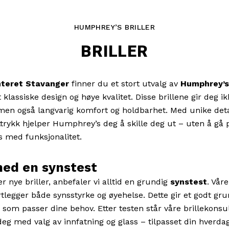
HUMPHREY’S BRILLER
BRILLER
teret Stavanger
finner du et stort utvalg av
Humphrey’s 
tt klassiske design og høye kvalitet. Disse brillene gir deg i
men også langvarig komfort og holdbarhet. Med unike deta
rykk hjelper Humphrey’s deg å skille deg ut – uten å gå 
 med funksjonalitet.
med en synstest
r nye briller, anbefaler vi alltid en grundig
synstest
. Vår
rtlegger både synsstyrke og øyehelse. Dette gir et godt gru
r som passer dine behov. Etter testen står våre brillekonsu
 deg med valg av innfatning og glass – tilpasset din hverdag 